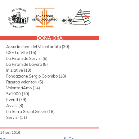
DONA ORA
Tutti i post
(297)
297 post
Associazione del Volontariato
(30)
30 post
CSE La Vite
(15)
15 post
La Piramide Servizi
(6)
6 post
La Piramide Lavoro
(8)
8 post
Iniziative
(19)
19 post
Fondazione Sergio Colombo
(18)
18 post
Ricerca volontari
(6)
6 post
VolontariAmo
(14)
14 post
5x1000
(10)
10 post
Eventi
(79)
79 post
Avvisi
(8)
8 post
La Serra Social Green
(18)
18 post
Servizi
(11)
11 post
14 set 2016