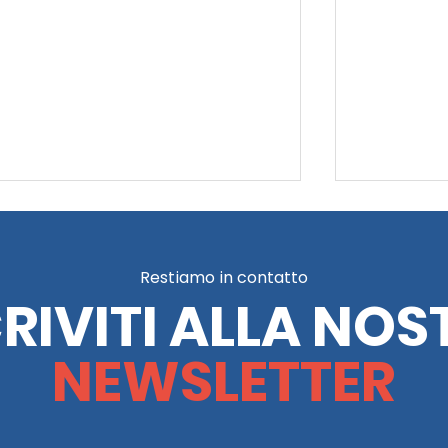
Restiamo in contatto
CRIVITI ALLA NOS
NEWSLETTER
 lo stesso tetto": vi
La Piram