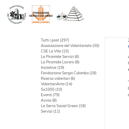
Tutti i post
(297)
297 post
Associazione del Volontariato
(30)
30 post
CSE La Vite
(15)
15 post
La Piramide Servizi
(6)
6 post
La Piramide Lavoro
(8)
8 post
Iniziative
(19)
19 post
Fondazione Sergio Colombo
(18)
18 post
Ricerca volontari
(6)
6 post
VolontariAmo
(14)
14 post
5x1000
(10)
10 post
Eventi
(79)
79 post
Avvisi
(8)
8 post
La Serra Social Green
(18)
18 post
Servizi
(11)
11 post