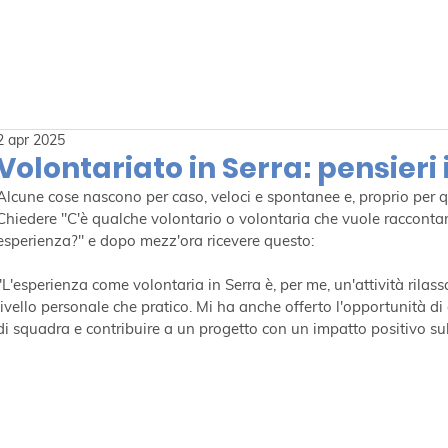
2 apr 2025
Volontariato in Serra: pensieri 
Alcune cose nascono per caso, veloci e spontanee e, proprio per qu
Chiedere "C'è qualche volontario o volontaria che vuole raccontar
esperienza?" e dopo mezz'ora ricevere questo: 
"L'esperienza come volontaria in Serra è, per me, un'attività rilassa
livello personale che pratico. Mi ha anche offerto l'opportunità d
di squadra e contribuire a un progetto con un impatto positivo su