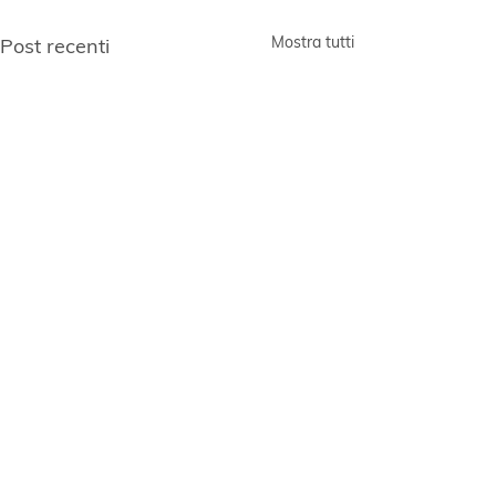
Mostra tutti
Post recenti
Restiamo in contatto
ISCRIVITI ALLA NOSTRA