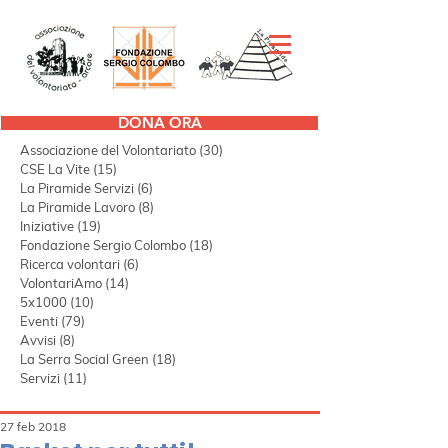
DONA ORA
Tutti i post
(297)
297 post
Associazione del Volontariato
(30)
30 post
CSE La Vite
(15)
15 post
La Piramide Servizi
(6)
6 post
La Piramide Lavoro
(8)
8 post
Iniziative
(19)
19 post
Fondazione Sergio Colombo
(18)
18 post
Ricerca volontari
(6)
6 post
VolontariAmo
(14)
14 post
5x1000
(10)
10 post
Eventi
(79)
79 post
Avvisi
(8)
8 post
La Serra Social Green
(18)
18 post
Servizi
(11)
11 post
27 feb 2018