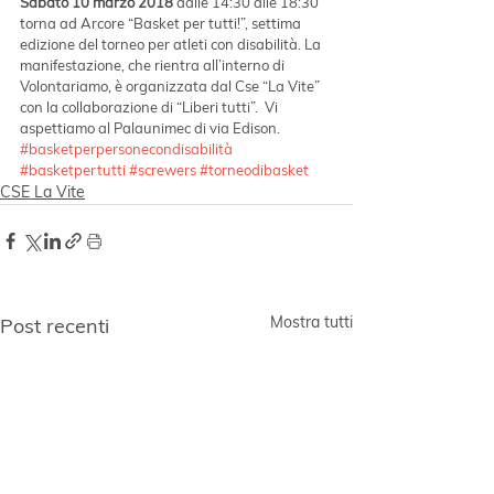
Sabato 10 marzo 2018
 dalle 14:30 alle 18:30 
torna ad Arcore “Basket per tutti!”, settima 
edizione del torneo per atleti con disabilità. La 
manifestazione, che rientra all’interno di 
Volontariamo, è organizzata dal Cse “La Vite” 
con la collaborazione di “Liberi tutti”.  Vi 
aspettiamo al Palaunimec di via Edison.
#basketperpersonecondisabilità
#basketpertutti
#screwers
#torneodibasket
CSE La Vite
Mostra tutti
Post recenti