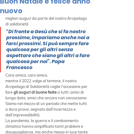
Buon Natale e felice anno
nuovo
migliori auguri da parte del nostro Arcipelago 
di solidarietà
“Di fronte a Gesù che si fa nostro 
prossimo, impariamo anche noi a 
farci prossimi. Si può sempre fare 
qualcosa per gli altri senza 
aspettare che siano gli altri a fare 
qualcosa per noi”. 
Papa 
Francesco
Cara amica, caro amico,
mentre il 2022 volge al termine, il nostro 
Arcipelago di Solidarietà coglie l’occasione per 
fare 
gli auguri di buone feste 
a tutti: amici di 
lunga data, amici che ancora non conosciamo 
Siamo nel mezzo di un periodo che mette tutti 
a dura prova, segnato dall’incertezza e 
dall’imprevedibilità.
La pandemia, la guerra e il cambiamento 
climatico hanno amplificato tanti problemi e 
disuguaglianze, ma anche messo in luce tante 