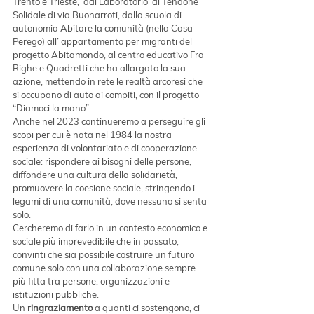
Trento e Trieste,  dal Laboratorio  al Tendone 
Solidale di via Buonarroti, dalla scuola di 
autonomia Abitare la comunità (nella Casa 
Perego) all’ appartamento per migranti del 
progetto Abitamondo, al centro educativo Fra 
Righe e Quadretti che ha allargato la sua 
azione, mettendo in rete le realtà arcoresi che 
si occupano di auto ai compiti, con il progetto 
“Diamoci la mano”.
Anche nel 2023 continueremo a perseguire gli 
scopi per cui è nata nel 1984 la nostra 
esperienza di volontariato e di cooperazione 
sociale: rispondere ai bisogni delle persone, 
diffondere una cultura della solidarietà, 
promuovere la coesione sociale, stringendo i 
legami di una comunità, dove nessuno si senta 
solo.
Cercheremo di farlo in un contesto economico e 
sociale più imprevedibile che in passato, 
convinti che sia possibile costruire un futuro 
comune solo con una collaborazione sempre 
più fitta tra persone, organizzazioni e 
istituzioni pubbliche.
Un 
ringraziamento 
a quanti ci sostengono, ci 