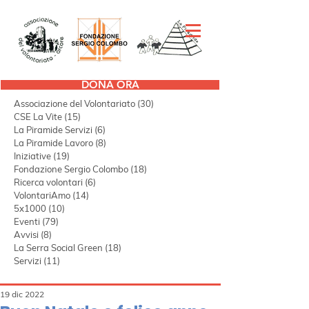
DONA ORA
Tutti i post
(298)
298 post
Associazione del Volontariato
(30)
30 post
CSE La Vite
(15)
15 post
La Piramide Servizi
(6)
6 post
La Piramide Lavoro
(8)
8 post
Iniziative
(19)
19 post
Fondazione Sergio Colombo
(18)
18 post
Ricerca volontari
(6)
6 post
VolontariAmo
(14)
14 post
5x1000
(10)
10 post
Eventi
(79)
79 post
Avvisi
(8)
8 post
La Serra Social Green
(18)
18 post
Servizi
(11)
11 post
19 dic 2022