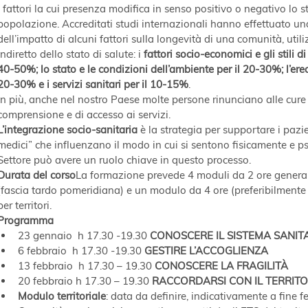
i fattori la cui presenza modifica in senso positivo o negativo lo s
popolazione. Accreditati studi internazionali hanno effettuato un
dell’impatto di alcuni fattori sulla longevità di una comunità, util
indiretto dello stato di salute: i
 fattori socio-economici e gli stili d
40-50%; lo stato e le condizioni dell’ambiente per il 20-30%; l’ere
20-30% e i servizi sanitari per il 10-15%
.
In più, anche nel nostro Paese molte persone rinunciano alle cure pe
comprensione e di accesso ai servizi.
L’integrazione socio-sanitaria
 è la strategia per supportare i paz
medici” che influenzano il modo in cui si sentono fisicamente e ps
Settore può avere un ruolo chiave in questo processo.
Durata del corso
La formazione prevede 4 moduli da 2 ore generali
(fascia tardo pomeridiana) e un modulo da 4 ore (preferibilmente 
per territori.
Programma
23 gennaio  h 17.30 -19.30 
CONOSCERE IL SISTEMA SANIT
6 febbraio  h 17.30 -19.30 
GESTIRE L’ACCOGLIENZA
13 febbraio  h 17.30 – 19.30 
CONOSCERE LA FRAGILITÀ
20 febbraio h 17.30 – 19.30 
RACCORDARSI CON IL TERRITO
Modulo territoriale
: data da definire, indicativamente a fine f