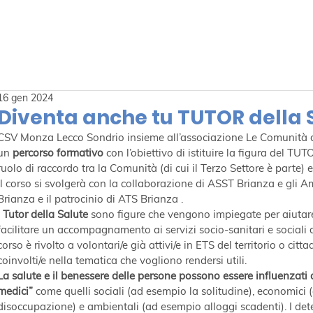
16 gen 2024
Diventa anche tu TUTOR della
CSV Monza Lecco Sondrio insieme all’associazione Le Comunità d
un 
percorso formativo
 con l’obiettivo di istituire la figura del
ruolo di raccordo tra la Comunità (di cui il Terzo Settore è parte) ed
Il corso si svolgerà con la collaborazione di ASST Brianza e gli Ambi
Brianza e il patrocinio di ATS Brianza .
I Tutor della Salute 
sono figure che vengono impiegate per aiutare
facilitare un accompagnamento ai servizi socio-sanitari e sociali del
corso è rivolto a volontari/e già attivi/e in ETS del territorio o citt
coinvolti/e nella tematica che vogliono rendersi utili.
La salute e il benessere delle persone possono essere influenzati d
medici”
 come quelli sociali (ad esempio la solitudine), economici (
disoccupazione) e ambientali (ad esempio alloggi scadenti). I det