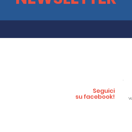
 lo stesso tetto": vi
La Piram
ntiamo com'è andata
giardinie
Seguici
su facebook!
Vo