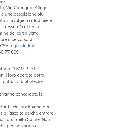
rio
o, Via Correggio Allegri 
ri e una descrizione più 
o si rivolge a cittadini/e e 
nteressato/a al tema 
mine del corso verrà 
are il percorso di 
 CSV a 
questo link
.
66 77 689
ritorio CSV MLS e Le 
. Il loro operato potrà 
pubblici: biblioteche, 
verranno concordate le 
tante che si abbiano già 
 all’ascolto perché entrare 
/a Tutor della Salute. Non 
anche perché vanno a 