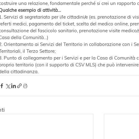
costruire una relazione, fondamentale perché si crei un rapporto d
Qualche esempio di attività…
1. Servizi di segretariato per i/le cittadini/e (es. prenotazione di v
referti medici, pagamento del ticket, scelta del medico online, pre
consultazione del fascicolo sanitario, prenotazione visite medico/s
Casa della Comunità…)
2. Orientamento ai Servizi del Territorio in collaborazione con i Se
Territoriali, il Terzo Settore;
3. Punto di collegamento per i Servizi e per la Casa di Comunità co
proprio territorio (con il supporto di CSV MLS) che può intervenire
della cittadinanza.
ti