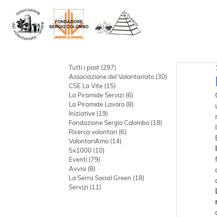
Tutti i post
(297)
297 post
Associazione del Volontariato
(30)
30 post
CSE La Vite
(15)
15 post
La Piramide Servizi
(6)
6 post
La Piramide Lavoro
(8)
8 post
Iniziative
(19)
19 post
Fondazione Sergio Colombo
(18)
18 post
Ricerca volontari
(6)
6 post
VolontariAmo
(14)
14 post
5x1000
(10)
10 post
Eventi
(79)
79 post
Avvisi
(8)
8 post
La Serra Social Green
(18)
18 post
Servizi
(11)
11 post