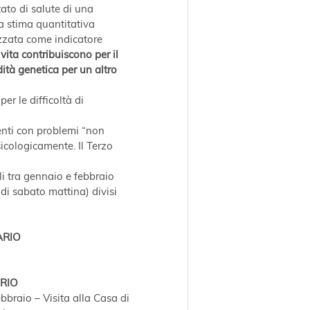
tato di salute di una 
a stima quantitativa 
izzata come indicatore 
i vita contribuiscono per il 
dità genetica per un altro 
r le difficoltà di 
ienti con problemi “non 
icologicamente. Il Terzo 
 tra gennaio e febbraio 
di sabato mattina) divisi 
ARIO
RIO
ebbraio – Visita alla Casa di 