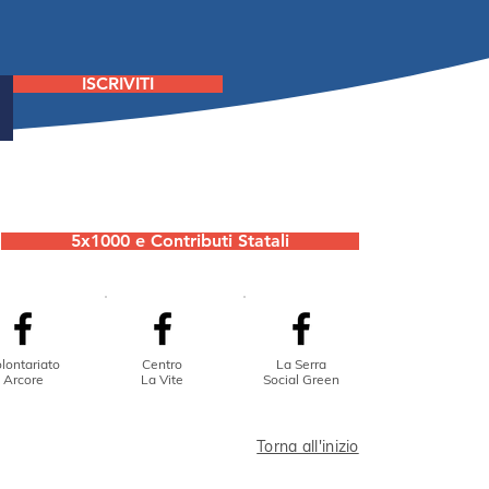
ide Lavoro cerca un
re
ISCRIVITI
5x1000 e Contributi Statali
lontariato
Centro
La Serra
Arcore
La Vite
Social Green
Torna all'inizio