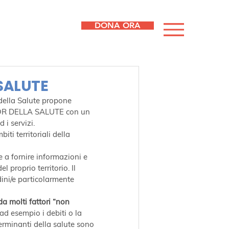
DONA ORA
 SALUTE
ella Salute propone 
 TUTOR DELLA SALUTE con un 
 i servizi.
ti territoriali della 
 a fornire informazioni e 
 proprio territorio. Il 
adini/e particolarmente 
a molti fattori “non 
ad esempio i debiti o la 
erminanti della salute sono 