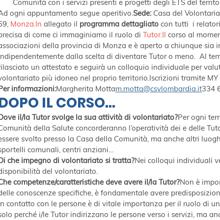
Comunità con i servizi presenti e progetti degli ETS del territo
Ad ogni appuntamento segue aperitivo.
Sede: 
Casa del Volontariat
59, 
Monza.In
 allegato il 
programma dettagliato
 con tutti  i relato
precisa di come ci immaginiamo il ruolo di 
Tutor.Il
 corso al moment
associazioni della provincia di Monza e è aperto a chiunque sia i
indipendentemente dalla scelta di diventare Tutor o meno.  Al ter
rilasciato un attestato e seguirà un colloquio individuale per valut
volontariato più idoneo nel proprio territorio.Iscrizioni tramite MY
Per informazioni:
Margherita Motta
m.motta@csvlombardia.it
334 
DOPO IL CORSO…
Dove il/la Tutor svolge la sua attività di volontariato?
Per ogni ter
Comunità della Salute concorderanno l’operatività dei e delle Tutor
essere svolto presso la Casa della Comunità, ma anche altri luoghi 
sportelli comunali, centri anziani…
Di che impegno di volontariato si tratta?
Nei colloqui individuali 
disponibilità del volontariato.
Che competenze/caratteristiche deve avere il/la Tutor?
Non è impor
delle conoscenze specifiche, è fondamentale avere predisposizione
in contatto con le persone è di vitale importanza per il ruolo di un
solo perché i/le Tutor indirizzano le persone verso i servizi, ma 