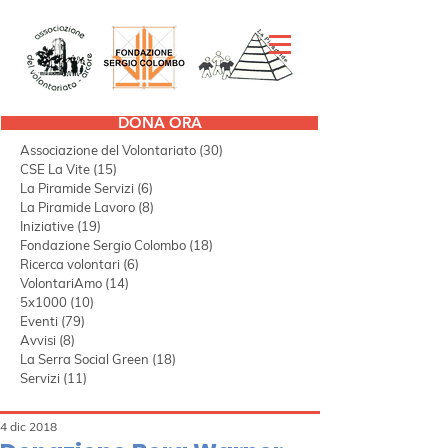
DONA ORA
Tutti i post
(298)
298 post
Associazione del Volontariato
(30)
30 post
CSE La Vite
(15)
15 post
La Piramide Servizi
(6)
6 post
La Piramide Lavoro
(8)
8 post
Iniziative
(19)
19 post
Fondazione Sergio Colombo
(18)
18 post
Ricerca volontari
(6)
6 post
VolontariAmo
(14)
14 post
5x1000
(10)
10 post
Eventi
(79)
79 post
Avvisi
(8)
8 post
La Serra Social Green
(18)
18 post
Servizi
(11)
11 post
4 dic 2018