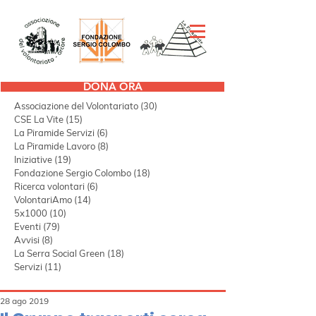
DONA ORA
Tutti i post
(298)
298 post
Associazione del Volontariato
(30)
30 post
CSE La Vite
(15)
15 post
La Piramide Servizi
(6)
6 post
La Piramide Lavoro
(8)
8 post
Iniziative
(19)
19 post
Fondazione Sergio Colombo
(18)
18 post
Ricerca volontari
(6)
6 post
VolontariAmo
(14)
14 post
5x1000
(10)
10 post
Eventi
(79)
79 post
Avvisi
(8)
8 post
La Serra Social Green
(18)
18 post
Servizi
(11)
11 post
28 ago 2019