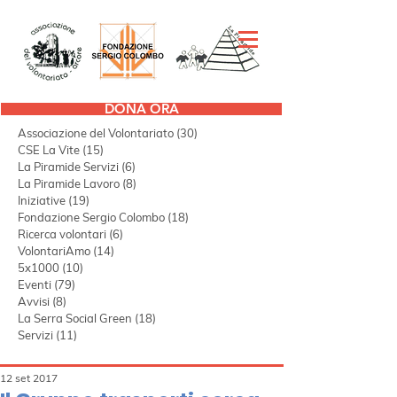
DONA ORA
Tutti i post
(297)
297 post
Associazione del Volontariato
(30)
30 post
CSE La Vite
(15)
15 post
La Piramide Servizi
(6)
6 post
La Piramide Lavoro
(8)
8 post
Iniziative
(19)
19 post
Fondazione Sergio Colombo
(18)
18 post
Ricerca volontari
(6)
6 post
VolontariAmo
(14)
14 post
5x1000
(10)
10 post
Eventi
(79)
79 post
Avvisi
(8)
8 post
La Serra Social Green
(18)
18 post
Servizi
(11)
11 post
12 set 2017