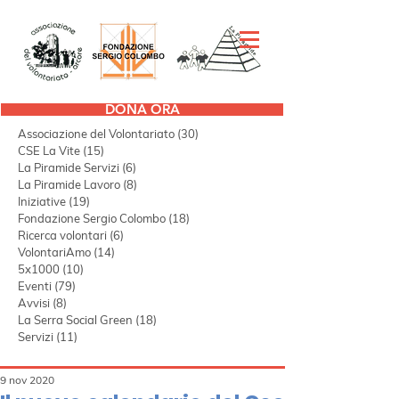
DONA ORA
Tutti i post
(298)
298 post
Associazione del Volontariato
(30)
30 post
CSE La Vite
(15)
15 post
La Piramide Servizi
(6)
6 post
La Piramide Lavoro
(8)
8 post
Iniziative
(19)
19 post
Fondazione Sergio Colombo
(18)
18 post
Ricerca volontari
(6)
6 post
VolontariAmo
(14)
14 post
5x1000
(10)
10 post
Eventi
(79)
79 post
Avvisi
(8)
8 post
La Serra Social Green
(18)
18 post
Servizi
(11)
11 post
9 nov 2020