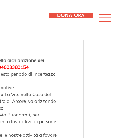
DONA ORA
lla dichiarazione dei 
94003380154
uesto periodo di incertezza 
native:
o La Vite nella Casa del 
tro di Arcore, valorizzando 
e;
via Buonarroti, per 
imento lavorativo di persone 
 le nostre attività a favore 