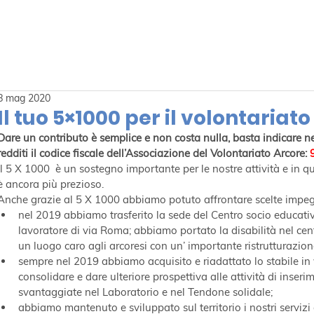
8 mag 2020
Il tuo 5×1000 per il volontariato
Dare un contributo è semplice e non costa nulla, basta indicare ne
redditi il codice fiscale dell’Associazione del Volontariato Arcore: 
Il 5 X 1000  è un sostegno importante per le nostre attività e in q
è ancora più prezioso.
Anche grazie al 5 X 1000 abbiamo potuto affrontare scelte impeg
nel 2019 abbiamo trasferito la sede del Centro socio educativ
lavoratore di via Roma; abbiamo portato la disabilità nel cen
un luogo caro agli arcoresi con un’ importante ristrutturazion
sempre nel 2019 abbiamo acquisito e riadattato lo stabile in 
consolidare e dare ulteriore prospettiva alle attività di inser
svantaggiate nel Laboratorio e nel Tendone solidale;
abbiamo mantenuto e sviluppato sul territorio i nostri servizi e