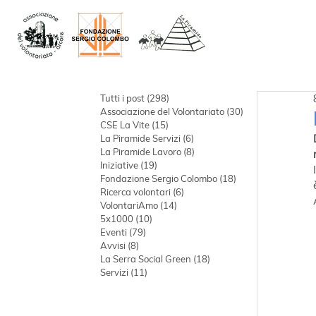
Tutti i post
(298)
298 post
Associazione del Volontariato
(30)
30 post
CSE La Vite
(15)
15 post
La Piramide Servizi
(6)
6 post
La Piramide Lavoro
(8)
8 post
Iniziative
(19)
19 post
Fondazione Sergio Colombo
(18)
18 post
Ricerca volontari
(6)
6 post
VolontariAmo
(14)
14 post
5x1000
(10)
10 post
Eventi
(79)
79 post
Avvisi
(8)
8 post
La Serra Social Green
(18)
18 post
Servizi
(11)
11 post