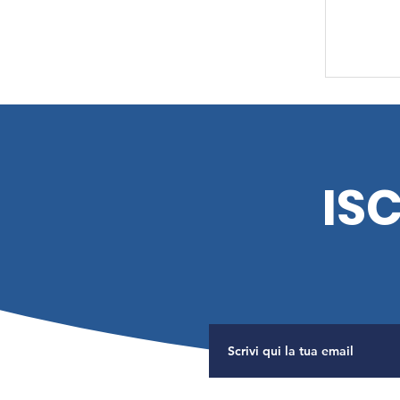
IS
Sali a