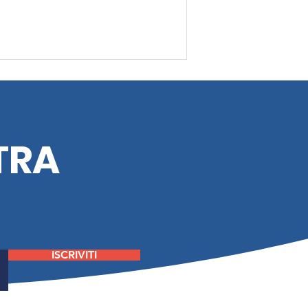
TRA
per essere dei supereroi,
a firma
ISCRIVITI