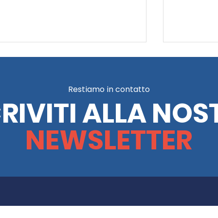
Restiamo in contatto
CRIVITI ALLA NOS
NEWSLETTER
nche tu sul nostro 5×1000
5xmille: 
basta un