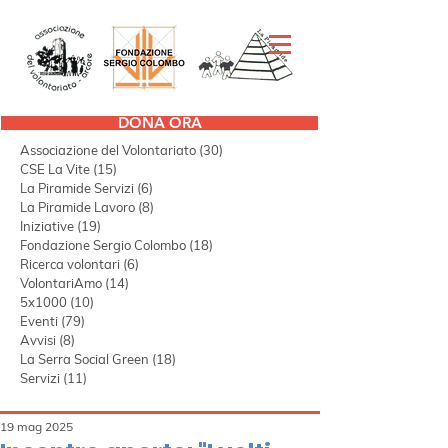
DONA ORA
Tutti i post
(298)
298 post
Associazione del Volontariato
(30)
30 post
CSE La Vite
(15)
15 post
La Piramide Servizi
(6)
6 post
La Piramide Lavoro
(8)
8 post
Iniziative
(19)
19 post
Fondazione Sergio Colombo
(18)
18 post
Ricerca volontari
(6)
6 post
VolontariAmo
(14)
14 post
5x1000
(10)
10 post
Eventi
(79)
79 post
Avvisi
(8)
8 post
La Serra Social Green
(18)
18 post
Servizi
(11)
11 post
19 mag 2025