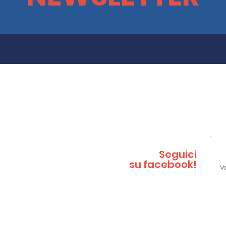
ghe e quadretti : esperienze
"Sotto lo 
e road"
raccont
Seguici
su facebook!
Vo