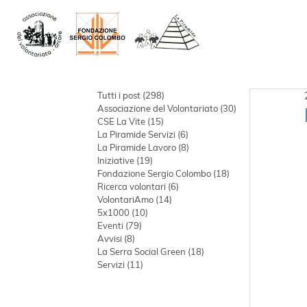
Tutti i post
(298)
298 post
Associazione del Volontariato
(30)
30 post
CSE La Vite
(15)
15 post
La Piramide Servizi
(6)
6 post
La Piramide Lavoro
(8)
8 post
Iniziative
(19)
19 post
Fondazione Sergio Colombo
(18)
18 post
Ricerca volontari
(6)
6 post
VolontariAmo
(14)
14 post
5x1000
(10)
10 post
Eventi
(79)
79 post
Avvisi
(8)
8 post
La Serra Social Green
(18)
18 post
Servizi
(11)
11 post