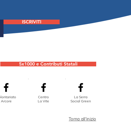
stesso tetto": vi
iamo com'è andata
ISCRIVITI
5x1000 e Contributi Statali
lontariato
Centro
La Serra
Arcore
La Vite
Social Green
Torna all'inizio