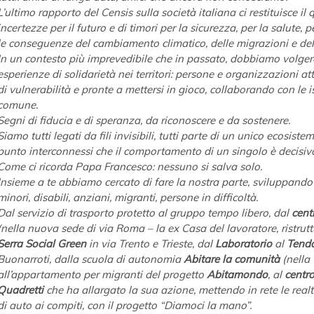
L’ultimo rapporto del Censis sulla società italiana ci restituisce i
incertezze per il futuro e di timori per la sicurezza, per la salute, p
le conseguenze del cambiamento climatico, delle migrazioni e del
In un contesto più imprevedibile che in passato, dobbiamo volgere
esperienze di solidarietà nei territori: persone e organizzazioni at
di vulnerabilità e pronte a mettersi in gioco, collaborando con le is
comune.
Segni di fiducia e di speranza, da riconoscere e da sostenere.
Siamo tutti legati da fili invisibili, tutti parte di un unico ecosiste
punto interconnessi che il comportamento di un singolo è decisivo p
Come ci ricorda Papa Francesco: nessuno si salva solo.
Insieme a te abbiamo cercato di fare la nostra parte, sviluppando at
minori, disabili, anziani, migranti, persone in difficoltà.
Dal servizio di trasporto protetto al gruppo tempo libero, dal 
cent
(nella nuova sede di via Roma – la ex Casa del lavoratore, ristrutt
Serra Social Green
 in via Trento e Trieste, dal 
Laboratorio
 al
 Tend
Buonarroti, dalla scuola di autonomia 
Abitare la comunità
 (nella
all’appartamento per migranti del progetto 
Abitamondo
, al 
centro
Quadretti
 che ha allargato la sua azione, mettendo in rete le real
di auto ai compiti, con il progetto “Diamoci la mano”.