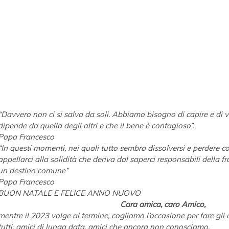
“Davvero non ci si salva da soli. Abbiamo bisogno di capire e di v
dipende da quella degli altri e che il bene è contagioso”.
Papa Francesco
“In questi momenti, nei quali tutto sembra dissolversi e perdere co
appellarci alla solidità che deriva dal saperci responsabili della fra
un destino comune”
Papa Francesco
BUON NATALE E FELICE ANNO NUOVO
Cara amica, caro Amico,
mentre il 2023 volge al termine, cogliamo l’occasione per fare gli 
tutti: amici di lunga data, amici che ancora non conosciamo.