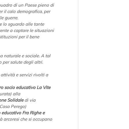
l quadro di un Paese pieno di 
er il calo demografica, per 
le guerre.
 lo sguardo alle tante 
tente a captare le situazioni 
tituzioni per il bene 
ma naturale e sociale. A tal 
er salute degli altri. 
tività e servizi rivolti a 
ro socio educativo La Vite
urata) alla 
one Solidale
 di via 
 Casa Perego) 
 educativo Fra Righe e 
tà arcoresi che si occupano 