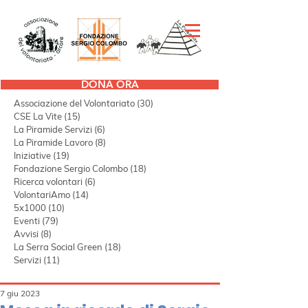
DONA ORA
Tutti i post
(297)
297 post
Associazione del Volontariato
(30)
30 post
CSE La Vite
(15)
15 post
La Piramide Servizi
(6)
6 post
La Piramide Lavoro
(8)
8 post
Iniziative
(19)
19 post
Fondazione Sergio Colombo
(18)
18 post
Ricerca volontari
(6)
6 post
VolontariAmo
(14)
14 post
5x1000
(10)
10 post
Eventi
(79)
79 post
Avvisi
(8)
8 post
La Serra Social Green
(18)
18 post
Servizi
(11)
11 post
7 giu 2023