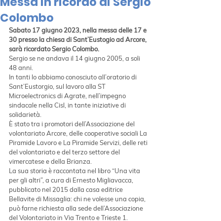
Messa in ricordo di Sergio
Colombo
Sabato 17 giugno 2023, nella messa delle 17 e 
30 presso la chiesa di Sant’Eustogio ad Arcore, 
sarà ricordato Sergio Colombo.
Sergio se ne andava il 14 giugno 2005, a soli 
48 anni.
In tanti lo abbiamo conosciuto all’oratorio di 
Sant’Eustorgio, sul lavoro alla ST 
Microelectronics di Agrate, nell’impegno 
sindacale nella Cisl, in tante iniziative di 
solidarietà.
È stato tra i promotori dell’Associazione del 
volontariato Arcore, delle cooperative sociali La 
Piramide Lavoro e La Piramide Servizi, delle reti 
del volontariato e del terzo settore del 
vimercatese e della Brianza.
La sua storia è raccontata nel libro “Una vita 
per gli altri”, a cura di Ernesto Migliavacca, 
pubblicato nel 2015 dalla casa editrice 
Bellavite di Missaglia: chi ne volesse una copia, 
può farne richiesta alla sede dell’Associazione 
del Volontariato in Via Trento e Trieste 1.