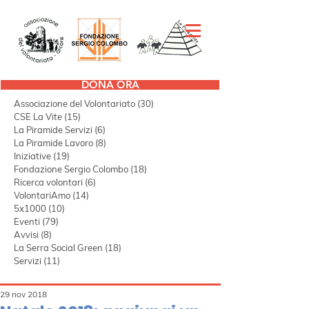
DONA ORA
Tutti i post
(298)
298 post
Associazione del Volontariato
(30)
30 post
CSE La Vite
(15)
15 post
La Piramide Servizi
(6)
6 post
La Piramide Lavoro
(8)
8 post
Iniziative
(19)
19 post
Fondazione Sergio Colombo
(18)
18 post
Ricerca volontari
(6)
6 post
VolontariAmo
(14)
14 post
5x1000
(10)
10 post
Eventi
(79)
79 post
Avvisi
(8)
8 post
La Serra Social Green
(18)
18 post
Servizi
(11)
11 post
29 nov 2018